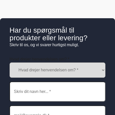
Har du spørgsmål til
produkter eller levering?
Skriv til os, og vi svarer hurtigst muligt.
Hvad
Hvad drejer henvendelsen om? *
drejer
henvendelsen
om?
(Påkrævet)
Navn
(Påkrævet)
Skriv
din