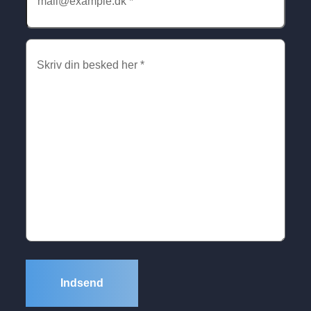
e-
mail
Skriv
her
(Påkrævet)
din
besked
her
(Påkrævet)