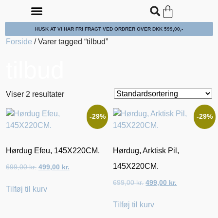
HUSK AT VI HAR FRI FRAGT VED ORDRER OVER DKK 599,00,-
PUDER, HYNDER & TEKSTILER
TERRASSEN & ALTANEN
PLAKATER, POSTERS & DECO.
KURVE, FLET & BØRSTER
Forside
/ Varer tagged “tilbud”
tilbud
Viser 2 resultater
-29%
-29%
Hørdug Efeu, 145X220CM.
Hørdug, Arktisk Pil,
145X220CM.
699,00
kr.
499,00
kr.
699,00
kr.
499,00
kr.
Tilføj til kurv
Tilføj til kurv