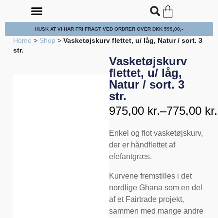
HUSK AT VI HAR FRI FRAGT VED ORDRER OVER DKK 599,00,-
PUDER, HYNDER & TEKSTILER
TERRASSEN & ALTANEN
PLAKATER, POSTERS & DECO.
KURVE, FLET & BØRSTER
Home
>
Shop
>
Vasketøjskurv flettet, u/ låg, Natur / sort. 3
str.
Vasketøjskurv
flettet, u/ låg,
Natur / sort. 3
str.
975,00
kr.
–
775,00
kr.
Enkel og flot vasketøjskurv,
der er håndflettet af
elefantgræs.
Kurvene fremstilles i det
nordlige Ghana som en del
af et Fairtrade projekt,
sammen med mange andre