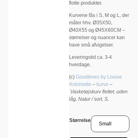
flotte produkter.
Kurvene fås i S, M og L, der
måler hhv. Ø35X50,
Ø40X55 og Ø45X60CM –
størrelser og nuancer kan
have små afvigelser.
Leveringstid ca. 3-4
hverdage.
(c)
Goodtimes by Louise
Antoinette
–
kurve
–
Vasketøjskurv flettet, uden
låg, Natur / sort, S.
Størrelse