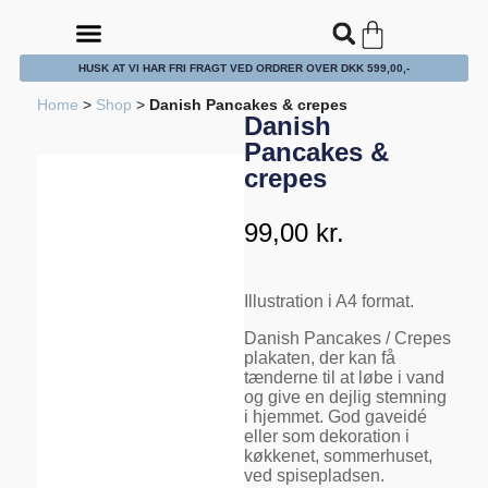
HUSK AT VI HAR FRI FRAGT VED ORDRER OVER DKK 599,00,-
PUDER, HYNDER & TEKSTILER
TERRASSEN & ALTANEN
PLAKATER, POSTERS & DECO.
KURVE, FLET & BØRSTER
Home
>
Shop
>
Danish Pancakes & crepes
Danish
Pancakes &
crepes
99,00
kr.
Illustration i A4 format.
Danish Pancakes / Crepes
plakaten, der kan få
tænderne til at løbe i vand
og give en dejlig stemning
i hjemmet. God gaveidé
eller som dekoration i
køkkenet, sommerhuset,
ved spisepladsen.