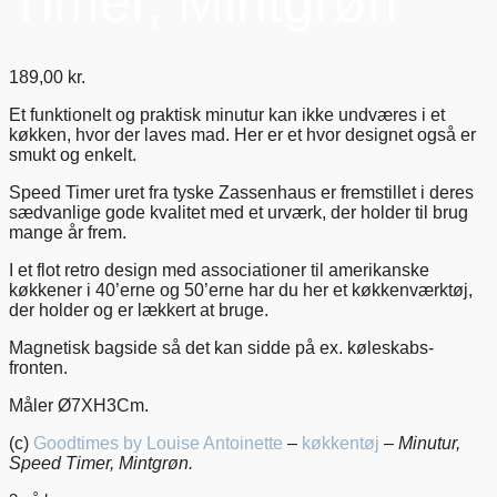
Timer, Mintgrøn
189,00
kr.
Et funktionelt og praktisk minutur kan ikke undværes i et
køkken, hvor der laves mad. Her er et hvor designet også er
smukt og enkelt.
Speed Timer uret fra tyske Zassenhaus er fremstillet i deres
sædvanlige gode kvalitet med et urværk, der holder til brug
mange år frem.
I et flot retro design med associationer til amerikanske
køkkener i 40’erne og 50’erne har du her et køkkenværktøj,
der holder og er lækkert at bruge.
Magnetisk bagside så det kan sidde på ex. køleskabs-
fronten.
Måler Ø7XH3Cm.
(c)
Goodtimes by Louise Antoinette
–
køkkentøj
–
Minutur,
Speed Timer, Mintgrøn.