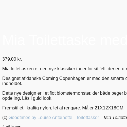
Mia Toilettaske med 
379,00
kr.
Mia toilettasken er den nye klassiker indenfor sit felt, der er r
Designet af danske Coming Copenhagen er med den smarte detalj
indholdet.
Dette nye design er i et flot blomstermønster, der både peger
opdeling. Lås i guld look.
Fremstillet i kraftig nylon, let at rengøre. Måler 21X12X18CM.
(c)
Goodtimes by Louise Antoinette
–
toilettasker
–
Mia Toiletta
4 på lager