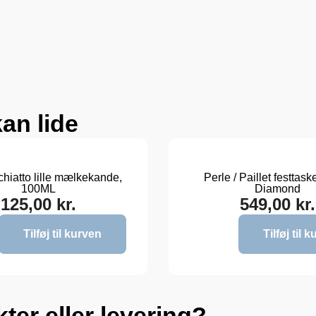
an lide
chiatto lille mælkekande,
Perle / Paillet festtask
100ML
Diamond
125,00
kr.
549,00
kr.
Tilføj til kurven
Tilføj til 
ter eller levering?