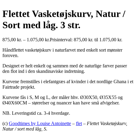
Flettet Vasketøjskurv, Natur /
Sort med låg. 3 str.
875,00
kr.
–
1.075,00
kr.
Prisinterval: 875,00 kr. til 1.075,00 kr.
Håndflettet vasketøjskurv i naturfarvet med enkelt sort mønster
foroven.
Designet er helt enkelt og sammen med de naturlige farver passer
den flot ind i den skandinaviske indretning.
Kurvene fremstilles i elefantgræs af kvinder i det nordlige Ghana i et
Fairtrade projekt.
Kurvene fås i S, M og L, der måler hhv. Ø30X50, Ø35X55 og
Ø40X60CM – størrelser og nuancer kan have små afvigelser.
NB. Leveringstid ca. 3-4 hverdage.
(c)
Goodtimes by Louise Antoinette
–
flet
–
Flettet Vasketøjskurv,
Natur / sort med låg, S.