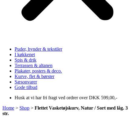
Puder, hynder & tekstiler
I køkkenet
Spis & drik
Terrassen & altanen
Plakater, posters & deco.
Kurve, flet & børster
Sæsonvarer
Gode tilbud
Husk at vi har fri fragt ved ordrer over DKK 599,00,-
Home
>
Shop
>
Flettet Vasketøjskurv, Natur / Sort med låg. 3
str.